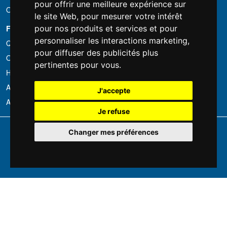
pour offrir une meilleure expérience sur
Occasion
le site Web
,
pour mesurer votre intérêt
FOTOCOLOMBO.IT
pour nos produits et services et pour
personnaliser les interactions marketing
,
Qui sommes-nous
pour diffuser des publicités plus
Où nous trouver
pertinentes pour vous
.
Horaires d'ouverture
Avis sur Trovaprezzi
J'accepte
Avis sur Google
Je refuse
Copyright © Fotocolombo Srl - Viale Verdi 95 - 23807 Merate (LC) - P. Iva
Changer mes préférences
03298370135 - SDI: M5UXCR1
Tous droits réservés. Les marques déposées et logos sont la propriété
exclusive de leur détenteurs respectifs.
Ecommerce software by ~madcommerce