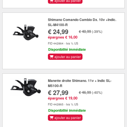
ajouter au panier
Shimano Comando Cambio Dx. 10v +Indic.
SL-M4100-R
€ 24,99
€ 40,99
(-39%)
épargnes € 16,00
FID 442864 - tva % US
Disponibilité immédiate
ajouter au panier
Manette droite Shimano. 11v + Indic SL-
M5100-R
€ 27,99
€ 46,99
(-40%)
épargnes € 19,00
FID 442865 - tva % US
Disponibilité immédiate
ajouter au panier