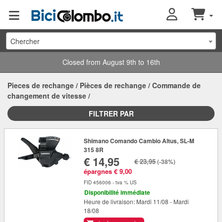
Chercher
Closed from August 9th to 16th
Pieces de rechange
/
Pièces de rechange
/
Commande de
changement de vitesse
/
FILTRER PAR
Shimano Comando Cambio Altus, SL-M
315 8R
€ 14,95
€ 23,95
(-38%)
épargnes € 9,00
FID 456006 - tva % US
Disponibilité immédiate
Heure de livraison: Mardi 11/08 - Mardi
18/08