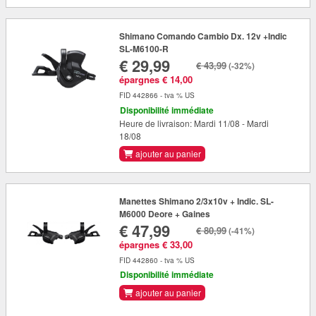
Shimano Comando Cambio Dx. 12v +Indic
SL-M6100-R
€ 29,99
€ 43,99
(-32%)
épargnes € 14,00
FID 442866 - tva % US
Disponibilité immédiate
Heure de livraison: Mardi 11/08 - Mardi
18/08
ajouter au panier
Manettes Shimano 2/3x10v + Indic. SL-
M6000 Deore + Gaines
€ 47,99
€ 80,99
(-41%)
épargnes € 33,00
FID 442860 - tva % US
Disponibilité immédiate
ajouter au panier