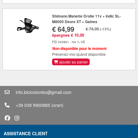
Shimano Manette Droite 11v + Indic SL-
M8000 Deore XT + Gaines
€ 64,99
€ 74,99
(-13%)
épargnes € 10,00
FID 442861 - tva % US
Non disponible pour le moment
Prévenez-moi quand disponible
ajouter au panier
info.bicicolombo@gmail.com
+39 039 9900885
(orari)
ASSISTANCE CLIENT