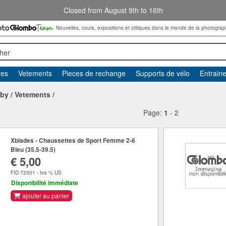
Closed from August 9th to 16th
Nouvelles, cours, expositions et critiques dans le monde de la photograp
her
res
Vetements
Pieces de rechange
Supports de vélo
Entrain
gby
/
Vetements
/
Page:
1
-
2
Xblades - Chaussettes de Sport Femme 2-6
Bleu (35.5-39.5)
€ 5,00
FID 72501 - tva % US
Disponibilité immédiate
ajouter au panier