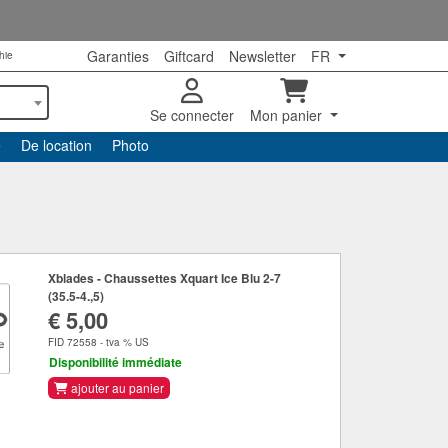
Garanties
Giftcard
Newsletter
FR
hie
Se connecter
Mon panier
e
De location
Photo
Xblades - Chaussettes Xquart Ice Blu 2-7
(35.5-4.,5)
€ 5,00
FID 72558 - tva % US
Disponibilité immédiate
ajouter au panier