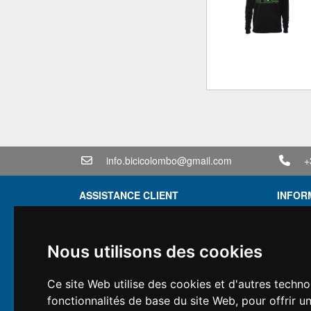
info.bicicolombo@gmail.com
+
ASSISTANCE CLIENT
INFOR
Conditions générales de vente
Conditi
Politique de confidentialité
Devis
Nous utilisons des cookies
Informations sur la livraison
Offre g
Conditions de garantie
Vous av
Ce site Web utilise des cookies et d'autres techno
Types de paiement
Financ
fonctionnalités de base du site Web
,
pour offrir u