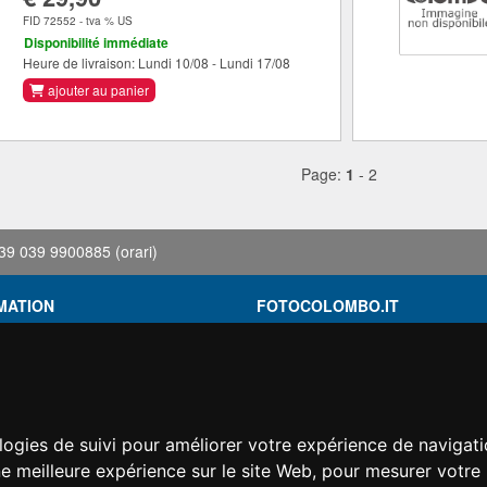
FID 72552 - tva % US
Disponibilité immédiate
Heure de livraison: Lundi 10/08 - Lundi 17/08
ajouter au panier
Page:
1
-
2
39 039 9900885
(orari)
MATION
FOTOCOLOMBO.IT
ons de location
Qui sommes-nous
Où nous trouver
roupée
Horaires d'ouverture
ez trouvé moins cher?
Avis sur Trovaprezzi
logies de suivi pour améliorer votre expérience de navigati
ement
Avis sur Google
ne meilleure expérience sur le site Web
,
pour mesurer votre 