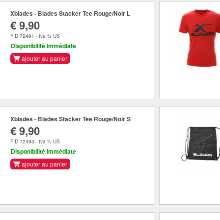
Xblades - Blades Stacker Tee Rouge/Noir L
€ 9,90
FID 72491 - tva % US
Disponibilité immédiate
ajouter au panier
Xblades - Blades Stacker Tee Rouge/Noir S
€ 9,90
FID 72493 - tva % US
Disponibilité immédiate
ajouter au panier