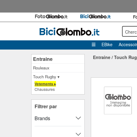
Cherc
EBike
Accessoi
Entraine
/
Touch Ru
Entraine
Rouleaux
Touch Rugby ▾
Vetements ▸
Chaussures
Filtrer par
Brands