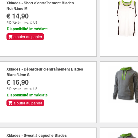
Xblades - Short d'entraînement Blades
Noir/Lime M
€ 14,90
FID 72494 - tva % US
Disponibilité immédiate
ajouter au panier
Xblades - Débardeur d'entraînement Blades
Blanc/Lime S
€ 16,90
FID 72496 - tva % US
Disponibilité immédiate
ajouter au panier
Xblades - Sweat à capuche Blades