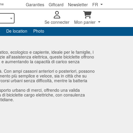
Garanties
Giftcard
Newsletter
FR
hie
Se connecter
Mon panier
e
De location
Photo
tico, ecologico e capiente, ideale per le famiglie, i
e all'assistenza elettrica, queste biciclette offrono
rzo e aumentando la capacità di carico senza
tà. Con ampi cassoni anteriori o posteriori, possono
mento più semplice e veloce, sia in città che su
corsi urbani senza difficoltà, mentre la batteria
rasporto urbano di merci, offrendo una valida
di biciclette cargo elettriche, con consulenza
tidiane.