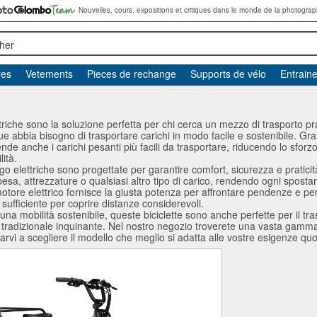
Nouvelles, cours, expositions et critiques dans le monde de la photograp
her
res
Vetements
Pieces de rechange
Supports de vélo
Entrain
ttriche sono la soluzione perfetta per chi cerca un mezzo di trasporto pra
ue abbia bisogno di trasportare carichi in modo facile e sostenibile. Grazi
nde anche i carichi pesanti più facili da trasportare, riducendo lo sfo
ità.
rgo elettriche sono progettate per garantire comfort, sicurezza e pratici
esa, attrezzature o qualsiasi altro tipo di carico, rendendo ogni sposta
 motore elettrico fornisce la giusta potenza per affrontare pendenze e per
ufficiente per coprire distanze considerevoli.
 una mobilità sostenibile, queste biciclette sono anche perfette per il t
o tradizionale inquinante. Nel nostro negozio troverete una vasta gamma 
arvi a scegliere il modello che meglio si adatta alle vostre esigenze quo