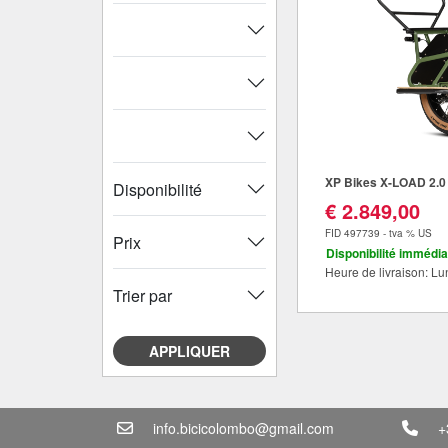
XP Bikes X-LOAD 2.0 
Disponibilité
€ 2.849,00
FID 497739 - tva % US
Prix
Disponibilité immédia
Heure de livraison: Lu
Trier par
APPLIQUER
info.bicicolombo@gmail.com
+