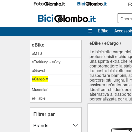
Cherc
EBike
Accessoi
eBike
/
eCargo
/
eBike
Le biciclette cargo ele
eMTB
professionisti e chiunq
una spinta extra che re
eTrekking - eCity
compromettere la stabil
eGravel
Le nostre biciclette ca
trasportare bambini, sp
eCargo ▾
percorsi più lunghi. Il
assicura un’autonomia s
Ideali per chi desidera
Muscolari
alternativa al trasport
ePliable
personalizzata per aiut
Filtrer par
Brands