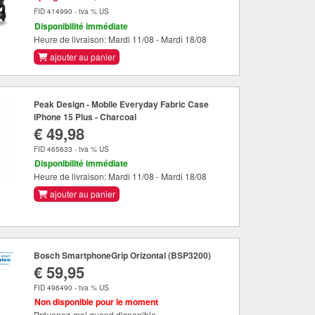
FID 414990 - tva % US
Disponibilité immédiate
Heure de livraison: Mardi 11/08 - Mardi 18/08
ajouter au panier
Peak Design - Mobile Everyday Fabric Case
iPhone 15 Plus - Charcoal
€ 49,98
FID 465633 - tva % US
Disponibilité immédiate
Heure de livraison: Mardi 11/08 - Mardi 18/08
ajouter au panier
Bosch SmartphoneGrip Orizontal (BSP3200)
€ 59,95
FID 496490 - tva % US
Non disponible pour le moment
Prévenez-moi quand disponible