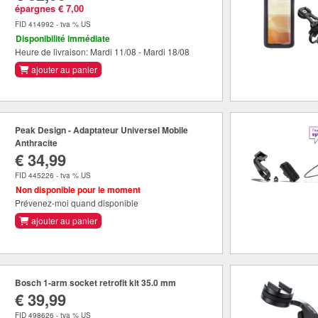
épargnes € 7,00
FID 414992 - tva % US
Disponibilité immédiate
Heure de livraison: Mardi 11/08 - Mardi 18/08
ajouter au panier
Peak Design - Adaptateur Universel Mobile
Anthracite
€ 34,99
FID 445226 - tva % US
Non disponible pour le moment
Prévenez-moi quand disponible
ajouter au panier
Bosch 1-arm socket retrofit kit 35.0 mm
€ 39,99
FID 498626 - tva % US