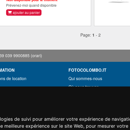
Prévenez-moi quand disponible
ajouter au panier
Page:
1
-
2
39 039 9900885
(orari)
MATION
FOTOCOLOMBO.IT
ons de location
Qui sommes-nous
Où nous trouver
roupée
Horaires d'ouverture
ez trouvé moins cher?
Avis sur Trovaprezzi
ement
Avis sur Google
logies de suivi pour améliorer votre expérience de navigati
on
ne meilleure expérience sur le site Web
,
pour mesurer votre 