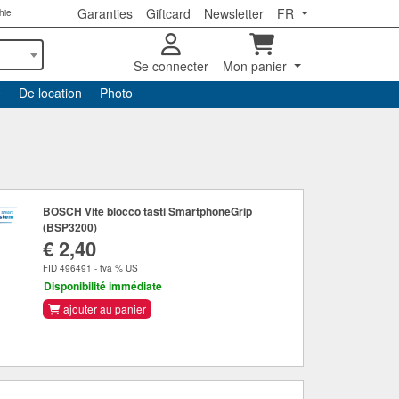
Garanties
Giftcard
Newsletter
FR
hie
Se connecter
Mon panier
e
De location
Photo
BOSCH Vite blocco tasti SmartphoneGrip
(BSP3200)
€ 2,40
FID 496491 - tva % US
Disponibilité immédiate
ajouter au panier