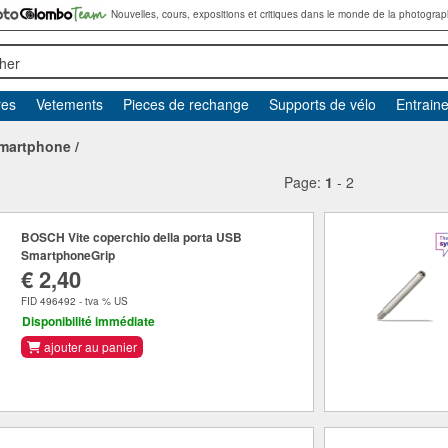
Nouvelles, cours, expositions et critiques dans le monde de la photograp
her
res
Vetements
Pieces de rechange
Supports de vélo
Entrain
martphone
/
Page:
1
-
2
BOSCH Vite coperchio della porta USB
SmartphoneGrip
€ 2,40
FID 496492 - tva % US
Disponibilité immédiate
ajouter au panier