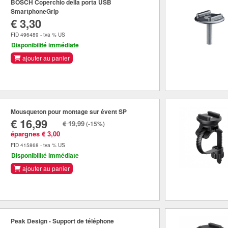
BOSCH Coperchio della porta USB
SmartphoneGrip
€ 3,30
FID 496489 - tva % US
Disponibilité immédiate
ajouter au panier
Mousqueton pour montage sur évent SP
€ 16,99
€ 19,99
(-15%)
épargnes € 3,00
FID 415868 - tva % US
Disponibilité immédiate
ajouter au panier
Peak Design - Support de téléphone