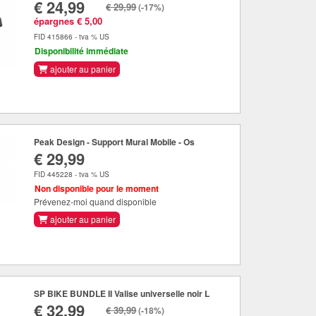
€ 24,99
€ 29,99
(-17%)
épargnes € 5,00
FID 415866 - tva % US
Disponibilité immédiate
ajouter au panier
Peak Design - Support Mural Mobile - Os
€ 29,99
FID 445228 - tva % US
Non disponible pour le moment
Prévenez-moi quand disponible
ajouter au panier
SP BIKE BUNDLE II Valise universelle noir L
€ 32,99
€ 39,99
(-18%)