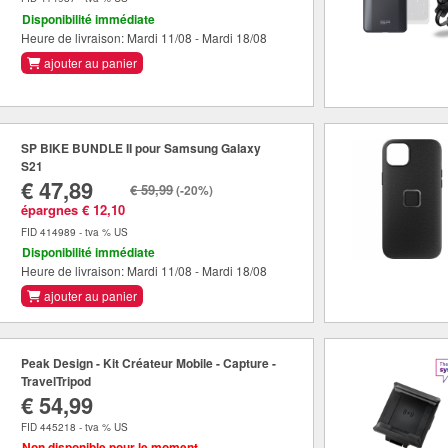
Disponibilité immédiate
Heure de livraison: Mardi 11/08 - Mardi 18/08
ajouter au panier
SP BIKE BUNDLE II pour Samsung Galaxy
S21
€ 47,89
€ 59,99
(-20%)
épargnes € 12,10
FID 414989 - tva % US
Disponibilité immédiate
Heure de livraison: Mardi 11/08 - Mardi 18/08
ajouter au panier
Peak Design - Kit Créateur Mobile - Capture -
TravelTripod
€ 54,99
FID 445218 - tva % US
Non disponible pour le moment