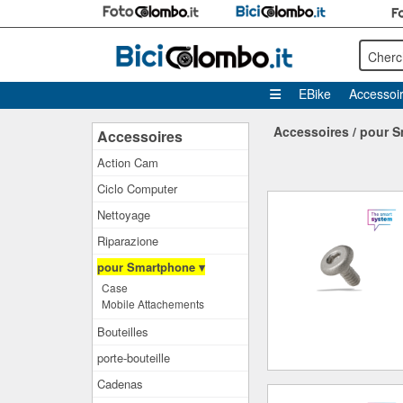
Cherc
EBike
Accessoi
Accessoires
/
pour S
Accessoires
Action Cam
Ciclo Computer
Nettoyage
Riparazione
pour Smartphone ▾
Case
Mobile Attachements
Bouteilles
porte-bouteille
Cadenas