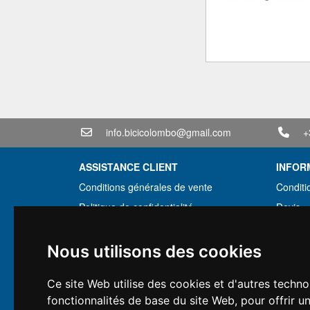
info.bicicolombo@gmail.com
+
ASSISTANCE CLIENT
INFOR
Conditions générales de vente
Conditi
Politique de confidentialité
Devis
Informations sur la livraison
Offre g
Conditions de garantie
Vous av
Nous utilisons des cookies
Types de paiement
Financ
Ce site Web utilise des cookies et d'autres techno
Droit de rétractation
Occasi
fonctionnalités de base du site Web
,
pour offrir u
Application de la TVA