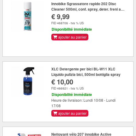
Innobike Sgrassatore rapido 202 Disc
Cleaner 500ml, conf. spray, deter. freni a
€ 9,99
disco
FID 468706 - tva % US
Disponibilité immédiate
ajouter au panier
XLC Detergente per bici BL-W11 XLC
Liquido pulizia bici, 500ml bottiglia spray
€ 10,00
FID 466921 - tva % US
Disponibilité immédiate
Heure de livraison: Lundi 10/08 - Lundi
17/08
ajouter au panier
Nettoyant vélo 207 innobike Active