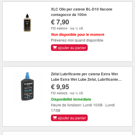
XLC Olio per catene BL-D10 flacone
contagocce da 100m
€ 7,90
FID 498504 - tva % US
Non disponible pour le moment
Prévenez-moi quand disponible
ajouter au panier
Zéfal Lubrificante per catena Extra Wet
Lube Extra Wet Lube Zefal, Lubrificante
€ 9,95
premium 125ml bottiglia
FID 466926 - tva % US
Disponibilité immédiate
Heure de livraison: Lundi 10/08 - Lundi
17/08
ajouter au panier