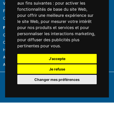
aux fins suivantes :
pour activer les
Vous avez trouvé moins cher?
fonctionnalités de base du site Web
,
Financement
pour offrir une meilleure expérience sur
Occasion
le site Web
,
pour mesurer votre intérêt
FOTOCOLOMBO.IT
pour nos produits et services et pour
personnaliser les interactions marketing
,
Qui sommes-nous
pour diffuser des publicités plus
Où nous trouver
pertinentes pour vous
.
Horaires d'ouverture
Avis sur Trovaprezzi
J'accepte
Avis sur Google
Je refuse
Copyright © Fotocolombo Srl - Viale Verdi 95 - 23807 Merate (LC) - P. Iva
Changer mes préférences
03298370135 - SDI: M5UXCR1
Tous droits réservés. Les marques déposées et logos sont la propriété
exclusive de leur détenteurs respectifs.
Ecommerce software by ~madcommerce