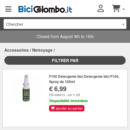
Chercher
Closed from August 9th to 16th
Accessoires
/
Nettoyage
/
FILTRER PAR
F100 Detergente bici Detergente bici F100,
Spray da 100ml
€ 6,99
FID 466915 - tva % US
Disponibilité immédiate
ajouter au panier