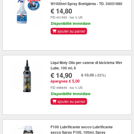
W1000ml Spray Bottigletta - TD. 34031980
€ 14,80
FID 401593 - tva % US
Disponibilité immédiate
ajouter au panier
Liqui Moly Olio per catene di bicicletta Wet
Lube, 100 ml, 6
€ 14,90
€ 19,90
(-25%)
épargnes € 5,00
FID 498649 - tva % US
Disponibilité immédiate
ajouter au panier
F100 Lubrificante secco Lubrificante
secco Spray F100, 100ml, Spray