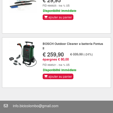
€ 29,95
FID 466925 - tva % US
Disponibilité immédiate
ajouter au panier
BOSCH Outdoor Cleaner a batteria Fontus
II
€ 259,90
€ 339,90
(-24%)
épargnes € 80,00
FID 468521 - tva % US
Disponibilité immédiate
ajouter au panier
info.bicicolombo@gmail.com