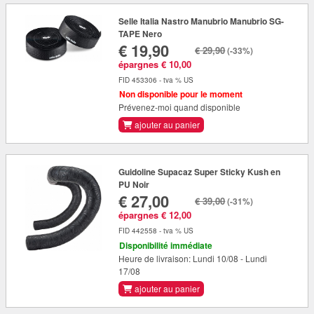
Selle Italia Nastro Manubrio Manubrio SG-
TAPE Nero
€ 19,90
€ 29,90
(-33%)
épargnes € 10,00
FID 453306 - tva % US
Non disponible pour le moment
Prévenez-moi quand disponible
ajouter au panier
Guidoline Supacaz Super Sticky Kush en
PU Noir
€ 27,00
€ 39,00
(-31%)
épargnes € 12,00
FID 442558 - tva % US
Disponibilité immédiate
Heure de livraison: Lundi 10/08 - Lundi
17/08
ajouter au panier