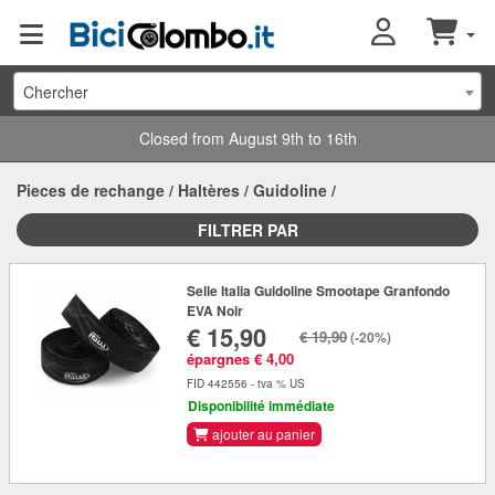
Chercher
Closed from August 9th to 16th
Pieces de rechange
/
Haltères
/
Guidoline
/
FILTRER PAR
Selle Italia Guidoline Smootape Granfondo
EVA Noir
€ 15,90
€ 19,90
(-20%)
épargnes € 4,00
FID 442556 - tva % US
Disponibilité immédiate
ajouter au panier