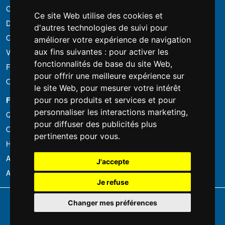
Conditions de location
Ce site Web utilise des cookies et
Devis
d'autres technologies de suivi pour
Offre groupée
améliorer votre expérience de navigation
aux fins suivantes :
pour activer les
Vous avez trouvé moins cher?
fonctionnalités de base du site Web
,
Financement
pour offrir une meilleure expérience sur
Occasion
le site Web
,
pour mesurer votre intérêt
FOTOCOLOMBO.IT
pour nos produits et services et pour
personnaliser les interactions marketing
,
Qui sommes-nous
pour diffuser des publicités plus
Où nous trouver
pertinentes pour vous
.
Horaires d'ouverture
Avis sur Trovaprezzi
J'accepte
Avis sur Google
Je refuse
Copyright © Fotocolombo Srl - Viale Verdi 95 - 23807 Merate (LC) - P. Iva
Changer mes préférences
03298370135 - SDI: M5UXCR1
Tous droits réservés. Les marques déposées et logos sont la propriété
exclusive de leur détenteurs respectifs.