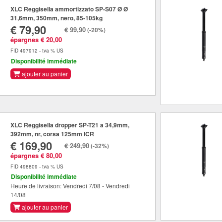
XLC Reggisella ammortizzato SP-S07 Ø Ø
31,6mm, 350mm, nero, 85-105kg
€ 79,90
€ 99,90
(-20%)
épargnes € 20,00
FID 497912 - tva % US
Disponibilité immédiate
ajouter au panier
XLC Reggisella dropper SP-T21 a 34,9mm,
392mm, nr, corsa 125mm ICR
€ 169,90
€ 249,90
(-32%)
épargnes € 80,00
FID 498809 - tva % US
Disponibilité immédiate
Heure de livraison: Vendredi 7/08 - Vendredi
14/08
ajouter au panier