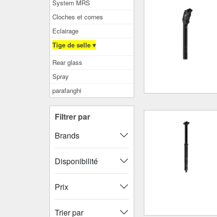
System MRS
Cloches et cornes
Eclairage
Tige de selle ▾
Rear glass
Spray
parafanghi
Filtrer par
Brands
Disponibilité
Prix
Trier par