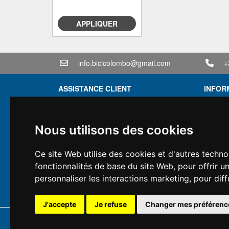
APPLIQUER
info.bicicolombo@gmail.com
+
ASSISTANCE CLIENT
INFOR
Conditions générales de vente
Conditi
Politique de confidentialité
Devis
Nous utilisons des cookies
Informations sur la livraison
Offre g
Conditions de garantie
Vous av
Ce site Web utilise des cookies et d'autres techno
Types de paiement
Financ
fonctionnalités de base du site Web
,
pour offrir u
Droit de rétractation
Occasi
personnaliser les interactions marketing
,
pour diff
Application de la TVA
J'accepte
Je refuse
Changer mes préférenc
Copyright 
Tous droits r