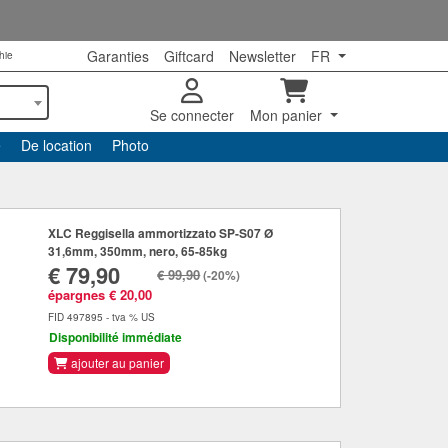
Garanties
Giftcard
Newsletter
FR
hie
Se connecter
Mon panier
e
De location
Photo
XLC Reggisella ammortizzato SP-S07 Ø
31,6mm, 350mm, nero, 65-85kg
€ 79,90
€ 99,90
(-20%)
épargnes € 20,00
FID 497895 - tva % US
Disponibilité immédiate
ajouter au panier