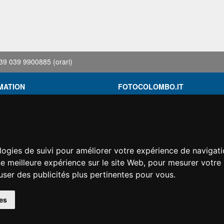
39 039 9900885
(orari)
MATION
FOTOCOLOMBO.IT
ons de location
Qui sommes-nous
Où nous trouver
roupée
Horaires d'ouverture
ez trouvé moins cher?
Avis sur Trovaprezzi
logies de suivi pour améliorer votre expérience de navigati
ement
Avis sur Google
ne meilleure expérience sur le site Web
,
pour mesurer votre 
on
user des publicités plus pertinentes pour vous
.
es
© Fotocolombo Srl - Viale Verdi 95 - 23807 Merate (LC) - P. Iva 03298370135 - S
éservés. Les marques déposées et logos sont la propriété exclusive de leur détenteu