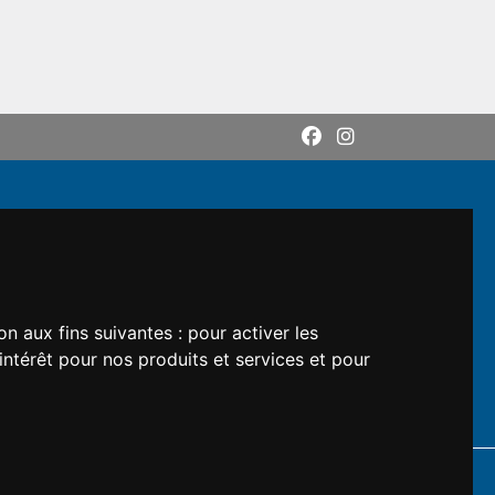
on aux fins suivantes :
pour activer les
intérêt pour nos produits et services et pour
DI: M5UXCR1
rs respectifs.