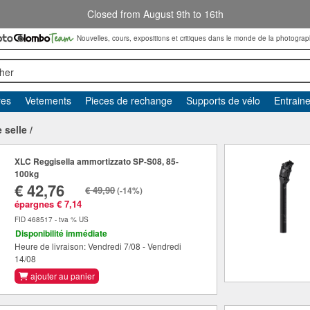
Closed from August 9th to 16th
Nouvelles, cours, expositions et critiques dans le monde de la photograp
her
res
Vetements
Pieces de rechange
Supports de vélo
Entrain
 selle
/
XLC Reggisella ammortizzato SP-S08, 85-
100kg
€ 42,76
€ 49,90
(-14%)
épargnes € 7,14
FID 468517 - tva % US
Disponibilité immédiate
Heure de livraison: Vendredi 7/08 - Vendredi
14/08
ajouter au panier