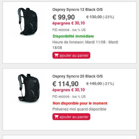
Osprey Syncro 12 Black O/S
€ 99,90
€ 130,00
(-23%)
épargnes € 30,10
FID 465006 - tva % US
Disponibilité immédiate
Heure de livraison: Mardi 11/08 - Mardi
18/08
ajouter au panier
Osprey Syncro 20 Black O/S
€ 114,90
€ 145,00
(-21%)
épargnes € 30,10
FID 465009 - tva % US
Non disponible pour le moment
Prévenez-moi quand disponible
ajouter au panier