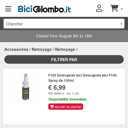
Chercher
Closed from August 9th to 16th
Accessoires
/
Nettoyage
/
Nettoyage
/
FILTRER PAR
F100 Detergente bici Detergente bici F100,
Spray da 100ml
€ 6,99
FID 466915 - tva % US
Disponibilité immédiate
ajouter au panier