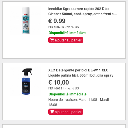
Innobike Sgrassatore rapido 202 Disc
Cleaner 500ml, conf. spray, deter. freni a
€ 9,99
disco
FID 468706 - tva % US
Disponibilité immédiate
ajouter au panier
XLC Detergente per bici BL-W11 XLC
Liquido pulizia bici, 500ml bottiglia spray
€ 10,00
FID 466921 - tva % US
Disponibilité immédiate
Heure de livraison: Mardi 11/08 - Mardi
18/08
ajouter au panier