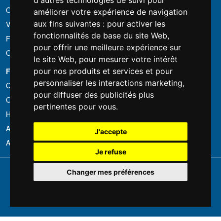
d'autres technologies de suivi pour
Offre groupée
améliorer votre expérience de navigation
aux fins suivantes :
pour activer les
Vous avez trouvé moins cher?
fonctionnalités de base du site Web
,
Financement
pour offrir une meilleure expérience sur
Occasion
le site Web
,
pour mesurer votre intérêt
FOTOCOLOMBO.IT
pour nos produits et services et pour
personnaliser les interactions marketing
,
Qui sommes-nous
pour diffuser des publicités plus
Où nous trouver
pertinentes pour vous
.
Horaires d'ouverture
Avis sur Trovaprezzi
J'accepte
Avis sur Google
Je refuse
Copyright © Fotocolombo Srl - Viale Verdi 95 - 23807 Merate (LC) - P. Iva
Changer mes préférences
03298370135 - SDI: M5UXCR1
Tous droits réservés. Les marques déposées et logos sont la propriété
exclusive de leur détenteurs respectifs.
Ecommerce software by ~madcommerce