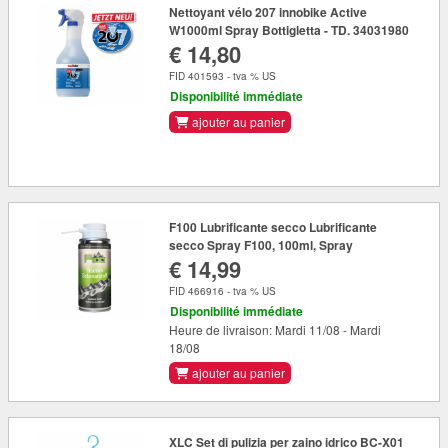
Nettoyant vélo 207 innobike Active
W1000ml Spray Bottigletta - TD. 34031980
€ 14,80
FID 401593 - tva % US
Disponibilité immédiate
ajouter au panier
F100 Lubrificante secco Lubrificante
secco Spray F100, 100ml, Spray
€ 14,99
FID 466916 - tva % US
Disponibilité immédiate
Heure de livraison: Mardi 11/08 - Mardi
18/08
ajouter au panier
XLC Set di pulizia per zaino idrico BC-X01