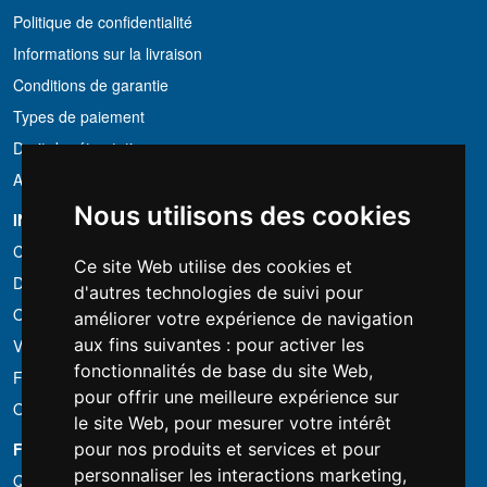
Politique de confidentialité
Informations sur la livraison
Conditions de garantie
Types de paiement
Droit de rétractation
Application de la TVA
Nous utilisons des cookies
INFORMATION
Conditions de location
Ce site Web utilise des cookies et
Devis
d'autres technologies de suivi pour
Offre groupée
améliorer votre expérience de navigation
aux fins suivantes :
pour activer les
Vous avez trouvé moins cher?
fonctionnalités de base du site Web
,
Financement
pour offrir une meilleure expérience sur
Occasion
le site Web
,
pour mesurer votre intérêt
FOTOCOLOMBO.IT
pour nos produits et services et pour
personnaliser les interactions marketing
,
Qui sommes-nous