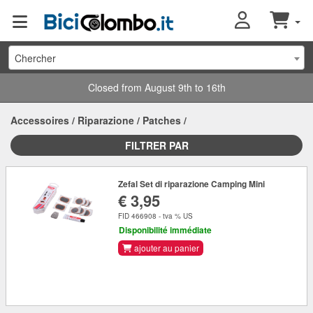
Chercher
Closed from August 9th to 16th
Accessoires
/
Riparazione
/
Patches
/
FILTRER PAR
Zefal Set di riparazione Camping Mini
€ 3,95
FID 466908 - tva % US
Disponibilité immédiate
ajouter au panier