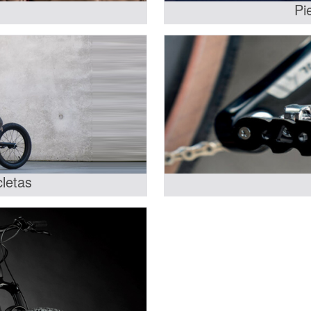
Pi
cletas