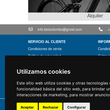
Alquiler
info.bicicolombo@gmail.com
+
SERVICIO AL CLIENTE
INFOR
Condiciones de venta
Condici
Politica de privacidad
Cotizac
Transporte y tiempos de entrega
Paquete
Condiciones de garantia
Encont
Utilizamos cookies
Formas de pago
Financi
Este sitio web utiliza cookies y otras tecnología
Derecho a retirada
Uso
funcionalidad básica del sitio web
,
para brindar u
Condiciones de IVA
interacciones de marketing
,
para mostrar anuncio
Copyright 
Aceptar
Rechazar
Configurar
Tutt