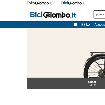
Intro
EBike
Access
Ghost
E-ASX