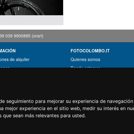
39 039 9900885
(orari)
MACIÓN
FOTOCOLOMBO.IT
ones de alquiler
Quienes somos
iones
Donde estamos
s de ahorro
Horario de la tienda
rado por menos?
Resenas sobre Trovaprezzi
acion
Resenas sobre Google
s de seguimiento para mejorar su experiencia de navegación 
na mejor experiencia en el sitio web
,
medir su interés en nu
s que sean más relevantes para usted
.
© Fotocolombo Srl - Viale Verdi 95 - 23807 Merate (LC) - P. Iva 03298370135 - S
i i diritti riservati. Marchi registrati e segni distintivi sono di proprietà dei rispettivi tito