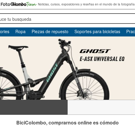
Noticias, cursos, exposiciones y reseñas en el mundo de la fotografía
duce tu busqueda
ories
Ropa
Piezas de repuesto
Soportes para bicicletas
Prac
BiciColombo, comprarnos online es cómodo