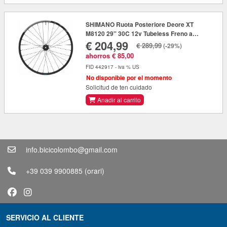
SHIMANO Ruota Posteriore Deore XT
M8120 29'' 30C 12v Tubeless Freno a
€ 204,99
Disco Center Lock E-Thru 12x148mm
€ 289,99
(-29%)
ahorros € 85,00
FID 442917 - iva % US
No disponible por el momento
Solicitud de ten cuidado
Anadir al carrito
info.bicicolombo@gmail.com
+39 039 9900885
(orari)
SERVICIO AL CLIENTE