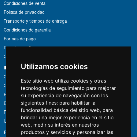
Condiciones de venta
Politica de privacidad
Transporte y tiempos de entrega
Condiciones de garantia
Formas de pago
Derecho a retirada
Condiciones de IVA
Utilizamos cookies
INFORMACIÓN
Condiciones de alquiler
Este sitio web utiliza cookies y otras
Cotizaciones
tecnologías de seguimiento para mejorar
Paquetes de ahorro
su experiencia de navegación con los
siguientes fines:
para habilitar la
Encontrado por menos?
funcionalidad básica del sitio web
,
para
Financiacion
brindar una mejor experiencia en el sitio
Uso
web
,
medir su interés en nuestros
FOTOCOLOMBO.IT
productos y servicios y personalizar las