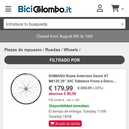
Introduce tu busqueda
Closed from August 9th to 16th
Piezas de repuesto
/
Ruedas
/
Wheels
/
FILTRADO POR
SHIMANO Ruota Anteriore Deore XT
M8120 29'' 30C Tubeless Freno a Disco
€ 179,99
Center Lock E-Thru 15x110mm
€ 269,99
(-33%)
ahorros € 90,00
FID 442916 - iva % US
Disponibilidad inmediata
El tiempo de entrega: Tuesday 11/08 -
Tuesday 18/08
Anadir al carrito