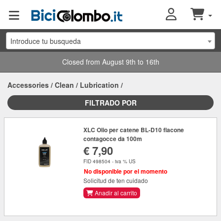
Introduce tu busqueda
Closed from August 9th to 16th
Accessories
/
Clean
/
Lubrication
/
FILTRADO POR
XLC Olio per catene BL-D10 flacone
contagocce da 100m
€ 7,90
FID 498504 - iva % US
No disponible por el momento
Solicitud de ten cuidado
Anadir al carrito