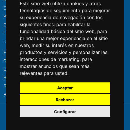
Este sitio web utiliza cookies y otras
Cotizaciones
tecnologías de seguimiento para mejorar
Paquetes de ahorro
su experiencia de navegación con los
siguientes fines:
para habilitar la
Encontrado por menos?
funcionalidad básica del sitio web
,
para
Financiacion
brindar una mejor experiencia en el sitio
Uso
web
,
medir su interés en nuestros
FOTOCOLOMBO.IT
productos y servicios y personalizar las
interacciones de marketing
,
para
Quienes somos
mostrar anuncios que sean más
Donde estamos
relevantes para usted
.
Horario de la tienda
Resenas sobre Trovaprezzi
Aceptar
Resenas sobre Google
Rechazar
Copyright © Fotocolombo Srl - Viale Verdi 95 - 23807 Merate (LC) - P. Iva
Configurar
03298370135 - SDI: M5UXCR1
Tutti i diritti riservati. Marchi registrati e segni distintivi sono di proprietà dei
rispettivi titolari.
Ecommerce software by ~madcommerce