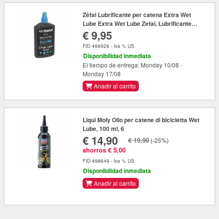
Zéfal Lubrificante per catena Extra Wet
Lube Extra Wet Lube Zefal, Lubrificante
€ 9,95
premium 125ml bottiglia
FID 466926 - iva % US
Disponibilidad inmediata
El tiempo de entrega: Monday 10/08 -
Monday 17/08
Anadir al carrito
Liqui Moly Olio per catene di bicicletta Wet
Lube, 100 ml, 6
€ 14,90
€ 19,90
(-25%)
ahorros € 5,00
FID 498649 - iva % US
Disponibilidad inmediata
Anadir al carrito