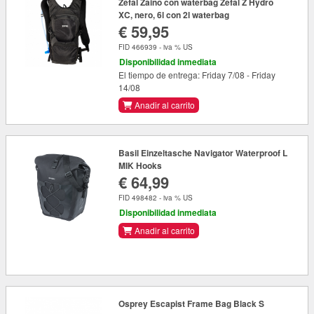
Zéfal Zaino con waterbag Zéfal Z Hydro
XC, nero, 6l con 2l waterbag
€ 59,95
FID 466939 - iva % US
Disponibilidad inmediata
El tiempo de entrega: Friday 7/08 - Friday
14/08
Anadir al carrito
Basil Einzeltasche Navigator Waterproof L
MIK Hooks
€ 64,99
FID 498482 - iva % US
Disponibilidad inmediata
Anadir al carrito
Osprey Escapist Frame Bag Black S