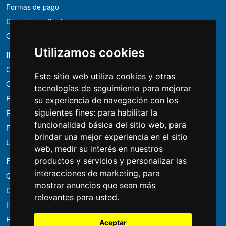
Formas de pago
Derecho a retirada
Condiciones de IVA
Utilizamos cookies
INFORMACIÓN
Condiciones de alquiler
Este sitio web utiliza cookies y otras
Cotizaciones
tecnologías de seguimiento para mejorar
Paquetes de ahorro
su experiencia de navegación con los
siguientes fines:
para habilitar la
Encontrado por menos?
funcionalidad básica del sitio web
,
para
Financiacion
brindar una mejor experiencia en el sitio
Uso
web
,
medir su interés en nuestros
FOTOCOLOMBO.IT
productos y servicios y personalizar las
interacciones de marketing
,
para
Quienes somos
mostrar anuncios que sean más
Donde estamos
relevantes para usted
.
Horario de la tienda
Resenas sobre Trovaprezzi
Aceptar