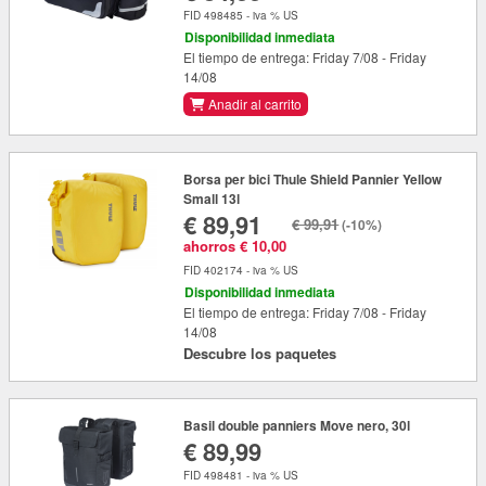
FID 498485 - iva % US
Disponibilidad inmediata
El tiempo de entrega: Friday 7/08 - Friday
14/08
Anadir al carrito
Borsa per bici Thule Shield Pannier Yellow
Small 13l
€ 89,91
€ 99,91
(-10%)
ahorros € 10,00
FID 402174 - iva % US
Disponibilidad inmediata
El tiempo de entrega: Friday 7/08 - Friday
14/08
Descubre los paquetes
Basil double panniers Move nero, 30l
€ 89,99
FID 498481 - iva % US