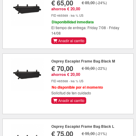
€ 65,00
€ 85,00
(-24%)
ahorros € 20,00
FID 465569 - iva % US
Disponibilidad inmediata
El tiempo de entrega: Friday 7/08 - Friday
14/08
Anadir al carrito
Osprey Escapist Frame Bag Black M
€ 70,00
€ 90,00
(-22%)
ahorros € 20,00
FID 465568 - iva % US
No disponible por el momento
Solicitud de ten cuidado
Anadir al carrito
Osprey Escapist Frame Bag Black L
€ 75,00
€ 95,00
(-21%)