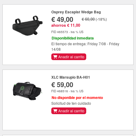
Osprey Escapist Wedge Bag
€ 49,00
€ 60,00
(-18%)
ahorros € 11,00
FID 465573 - iva % US
Disponibilidad inmediata
El tiempo de entrega: Friday 7/08 - Friday
14/08
Anadir al carrito
XLC Marsupio BA-H01
€ 59,00
FID 468516 - iva % US
No disponible por el momento
Solicitud de ten cuidado
Anadir al carrito