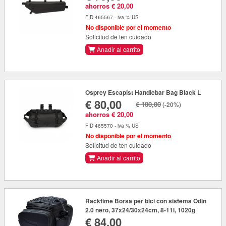
ahorros € 20,00
FID 465567 - iva % US
No disponible por el momento
Solicitud de ten cuidado
Anadir al carrito
Osprey Escapist Handlebar Bag Black L
€ 80,00
€ 100,00
(-20%)
ahorros € 20,00
FID 465570 - iva % US
No disponible por el momento
Solicitud de ten cuidado
Anadir al carrito
Racktime Borsa per bici con sistema Odin
2.0 nero, 37x24/30x24cm, 8-11l, 1020g
€ 84,00