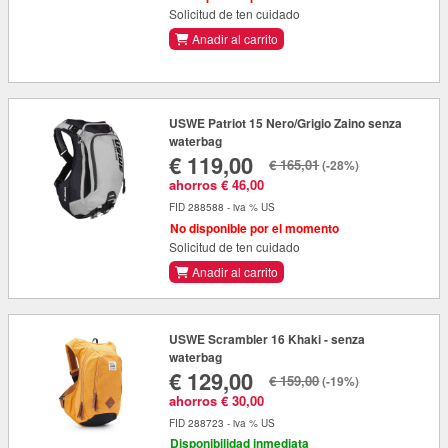
Solicitud de ten cuidado
Anadir al carrito
USWE Patriot 15 Nero/Grigio Zaino senza
waterbag
€ 119,00
€ 165,01
(-28%)
ahorros € 46,00
FID 288588 - iva % US
No disponible por el momento
Solicitud de ten cuidado
Anadir al carrito
USWE Scrambler 16 Khaki - senza
waterbag
€ 129,00
€ 159,00
(-19%)
ahorros € 30,00
FID 288723 - iva % US
Disponibilidad inmediata