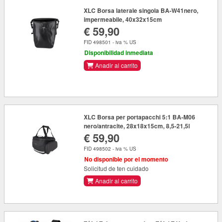
XLC Borsa laterale singola BA-W41nero,
impermeabile, 40x32x15cm
€ 59,90
FID 498501 - iva % US
Disponibilidad inmediata
Anadir al carrito
XLC Borsa per portapacchi 5:1 BA-M06
nero/antracite, 28x18x15cm, 8,5-21,5l
€ 59,90
FID 498502 - iva % US
No disponible por el momento
Solicitud de ten cuidado
Anadir al carrito