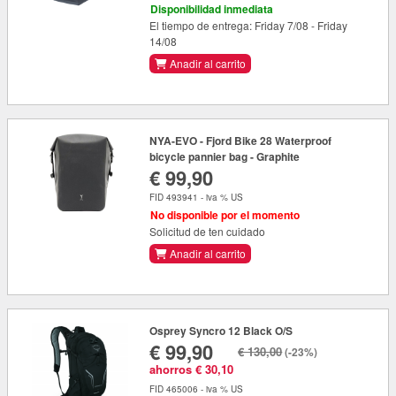
Disponibilidad inmediata
El tiempo de entrega: Friday 7/08 - Friday
14/08
Anadir al carrito
NYA-EVO - Fjord Bike 28 Waterproof
bicycle pannier bag - Graphite
€ 99,90
FID 493941 - iva % US
No disponible por el momento
Solicitud de ten cuidado
Anadir al carrito
Osprey Syncro 12 Black O/S
€ 99,90
€ 130,00
(-23%)
ahorros € 30,10
FID 465006 - iva % US