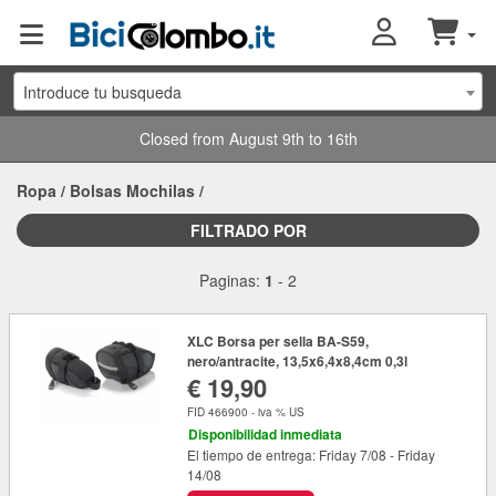
Introduce tu busqueda
Closed from August 9th to 16th
Ropa
/
Bolsas Mochilas
/
FILTRADO POR
Paginas:
1
-
2
XLC Borsa per sella BA-S59,
nero/antracite, 13,5x6,4x8,4cm 0,3l
€ 19,90
FID 466900 - iva % US
Disponibilidad inmediata
El tiempo de entrega: Friday 7/08 - Friday
14/08