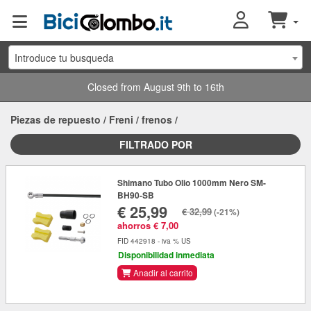
Introduce tu busqueda
Closed from August 9th to 16th
Piezas de repuesto
/
Freni
/
frenos
/
FILTRADO POR
Shimano Tubo Olio 1000mm Nero SM-
BH90-SB
€ 25,99
€ 32,99
(-21%)
ahorros € 7,00
FID 442918 - iva % US
Disponibilidad inmediata
Anadir al carrito