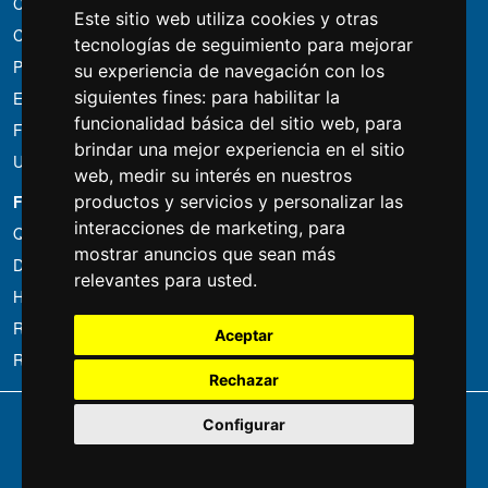
Condiciones de alquiler
Este sitio web utiliza cookies y otras
Cotizaciones
tecnologías de seguimiento para mejorar
Paquetes de ahorro
su experiencia de navegación con los
siguientes fines:
para habilitar la
Encontrado por menos?
funcionalidad básica del sitio web
,
para
Financiacion
brindar una mejor experiencia en el sitio
Uso
web
,
medir su interés en nuestros
FOTOCOLOMBO.IT
productos y servicios y personalizar las
interacciones de marketing
,
para
Quienes somos
mostrar anuncios que sean más
Donde estamos
relevantes para usted
.
Horario de la tienda
Resenas sobre Trovaprezzi
Aceptar
Resenas sobre Google
Rechazar
Copyright © Fotocolombo Srl - Viale Verdi 95 - 23807 Merate (LC) - P. Iva
Configurar
03298370135 - SDI: M5UXCR1
Tutti i diritti riservati. Marchi registrati e segni distintivi sono di proprietà dei
rispettivi titolari.