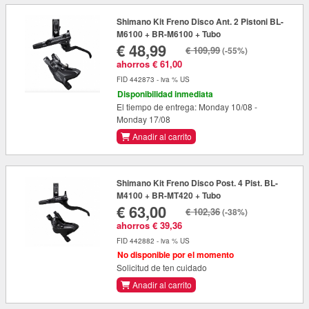
Shimano Kit Freno Disco Ant. 2 Pistoni BL-
M6100 + BR-M6100 + Tubo
€ 48,99
€ 109,99
(-55%)
ahorros € 61,00
FID 442873 - iva % US
Disponibilidad inmediata
El tiempo de entrega: Monday 10/08 -
Monday 17/08
Anadir al carrito
Shimano Kit Freno Disco Post. 4 Pist. BL-
M4100 + BR-MT420 + Tubo
€ 63,00
€ 102,36
(-38%)
ahorros € 39,36
FID 442882 - iva % US
No disponible por el momento
Solicitud de ten cuidado
Anadir al carrito