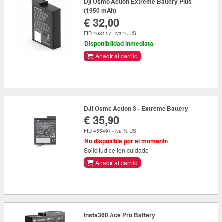
Dji Osmo Action Extreme Battery Plus
(1950 mAh)
€ 32,00
FID 468117 - iva % US
Disponibilidad inmediata
Anadir al carrito
DJI Osmo Action 3 - Extreme Battery
€ 35,90
FID 455491 - iva % US
No disponible por el momento
Solicitud de ten cuidado
Anadir al carrito
Insta360 Ace Pro Battery