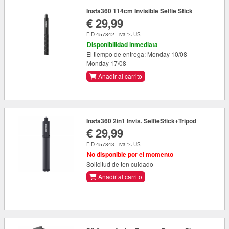
Insta360 114cm Invisible Selfie Stick
€ 29,99
FID 457842 - iva % US
Disponibilidad inmediata
El tiempo de entrega: Monday 10/08 -
Monday 17/08
Anadir al carrito
Insta360 2in1 Invis. SelfieStick+Tripod
€ 29,99
FID 457843 - iva % US
No disponible por el momento
Solicitud de ten cuidado
Anadir al carrito