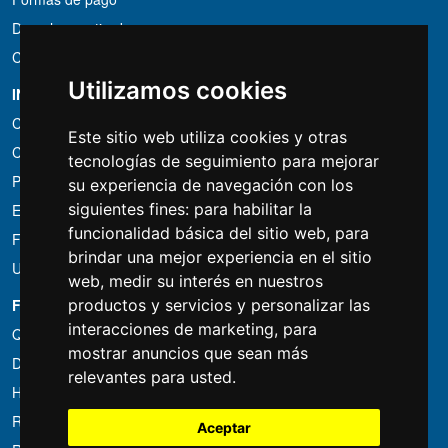
Derecho a retirada
Condiciones de IVA
Utilizamos cookies
INFORMACIÓN
Condiciones de alquiler
Este sitio web utiliza cookies y otras
Cotizaciones
tecnologías de seguimiento para mejorar
Paquetes de ahorro
su experiencia de navegación con los
siguientes fines:
para habilitar la
Encontrado por menos?
funcionalidad básica del sitio web
,
para
Financiacion
brindar una mejor experiencia en el sitio
Uso
web
,
medir su interés en nuestros
FOTOCOLOMBO.IT
productos y servicios y personalizar las
interacciones de marketing
,
para
Quienes somos
mostrar anuncios que sean más
Donde estamos
relevantes para usted
.
Horario de la tienda
Resenas sobre Trovaprezzi
Aceptar