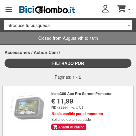
Introduce tu busqueda
Closed from August 9th to 16th
Accessories
/
Action Cam
/
FILTRADO POR
Paginas:
1
-
2
Insta360 Ace Pro Screen Protector
€ 11,99
FID 463294 - iva % US
No disponible por el momento
Solicitud de ten cuidado
Anadir al carrito