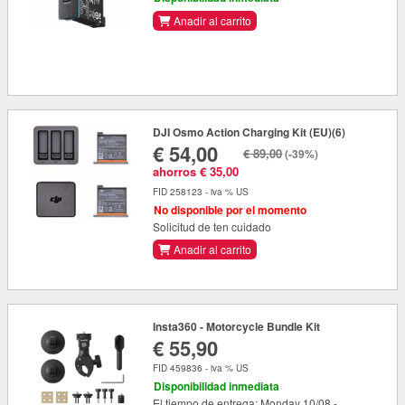
Anadir al carrito
DJI Osmo Action Charging Kit (EU)(6)
€ 54,00
€ 89,00
(-39%)
ahorros € 35,00
FID 258123 - iva % US
No disponible por el momento
Solicitud de ten cuidado
Anadir al carrito
Insta360 - Motorcycle Bundle Kit
€ 55,90
FID 459836 - iva % US
Disponibilidad inmediata
El tiempo de entrega: Monday 10/08 -