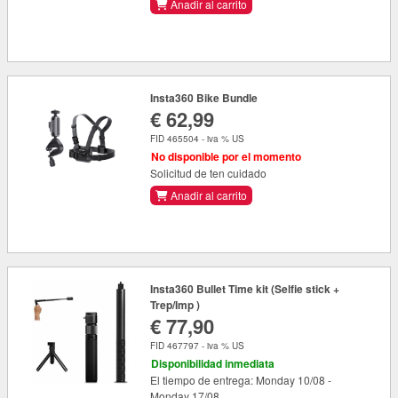
Anadir al carrito
Insta360 Bike Bundle
€ 62,99
FID 465504 - iva % US
No disponible por el momento
Solicitud de ten cuidado
Anadir al carrito
Insta360 Bullet Time kit (Selfie stick +
Trep/Imp )
€ 77,90
FID 467797 - iva % US
Disponibilidad inmediata
El tiempo de entrega: Monday 10/08 -
Monday 17/08