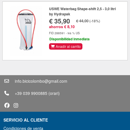
USWE Waterbag Shape-shift 2,5 - 3,0 litri
by Hydrapak
€ 35,90
€ 44,00
(-18%)
ahorros € 8,10
FID 288591 - iva % US
Disponibilidad inmediata
Anadir al carrito
info.bicicolombo@gmail.com
+39 039 9900885
(orari)
SERVICIO AL CLIENTE
Condiciones de venta