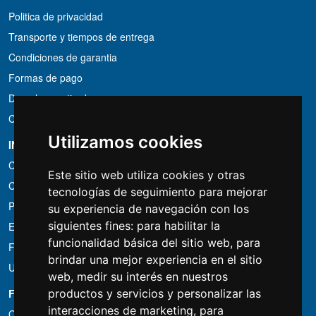
Politica de privacidad
Transporte y tiempos de entrega
Condiciones de garantia
Formas de pago
Derecho a retirada
Condiciones de IVA
Utilizamos cookies
INFORMACIÓN
Condiciones de alquiler
Este sitio web utiliza cookies y otras
Cotizaciones
tecnologías de seguimiento para mejorar
Paquetes de ahorro
su experiencia de navegación con los
siguientes fines:
para habilitar la
Encontrado por menos?
funcionalidad básica del sitio web
,
para
Financiacion
brindar una mejor experiencia en el sitio
Uso
web
,
medir su interés en nuestros
productos y servicios y personalizar las
FOTOCOLOMBO.IT
interacciones de marketing
,
para
Quienes somos