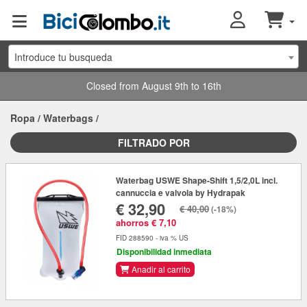
Introduce tu busqueda
Closed from August 9th to 16th
Ropa
/
Waterbags
/
FILTRADO POR
Waterbag USWE Shape-Shift 1,5/2,0L incl.
cannuccia e valvola by Hydrapak
€ 32,90
€ 40,00
(-18%)
ahorros € 7,10
FID 288590 - iva % US
Disponibilidad inmediata
Anadir al carrito