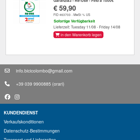
Garanzia3 - Re-Use - Fino a 1000€
€ 59,90
FID 463703 - MwSt % US
Sofortige Verfügbarkeit
Lieferzeit: Tuesday 11/08 - Friday 14/08
in den Warenkorb legen
info.bicicolombo@gmail.com
+39 039 9900885
(orari)
KUNDENDIENST
Verkaufskonditionen
Datenschutz-Bestimmungen
Transport und Lieferzeiten