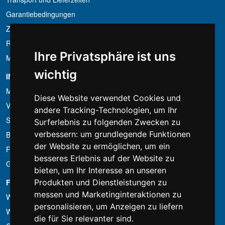
Garantiebedingungen
Zahlungsbedingungen
Ruecktrittsrecht
Ihre Privatsphäre ist uns
MwSt-Bedingungen
wichtig
INFORMATION
Mietbedingungen
Diese Website verwendet Cookies und
Verkaufsangebote
andere Tracking-Technologien, um Ihr
Sparpakete
Surferlebnis zu folgenden Zwecken zu
verbessern:
um grundlegende Funktionen
Billiger gefunden?
der Website zu ermöglichen
,
um ein
Finanzierung
besseres Erlebnis auf der Website zu
Gebrauchtartikel
bieten
,
um Ihr Interesse an unseren
FOTOCOLOMBO.IT
Produkten und Dienstleistungen zu
messen und Marketinginteraktionen zu
Wer wir sind
personalisieren
,
um Anzeigen zu liefern
Wo wir sind
die für Sie relevanter sind
.