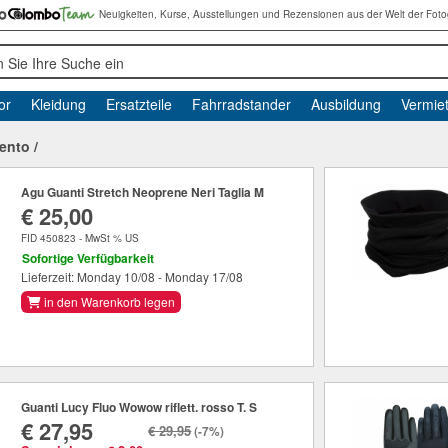
Neuigkeiten, Kurse, Ausstellungen und Rezensionen aus der Welt der Foto
 Sie Ihre Suche ein
or
Kleidung
Ersatzteile
Fahrradstander
Ausbildung
Vermie
ento
/
Agu Guanti Stretch Neoprene Neri Taglia M
€ 25,00
FID 450823 - MwSt % US
Sofortige Verfügbarkeit
Lieferzeit: Monday 10/08 - Monday 17/08
in den Warenkorb legen
Guanti Lucy Fluo Wowow riflett. rosso T. S
€ 27,95
€ 29,95
(-7%)