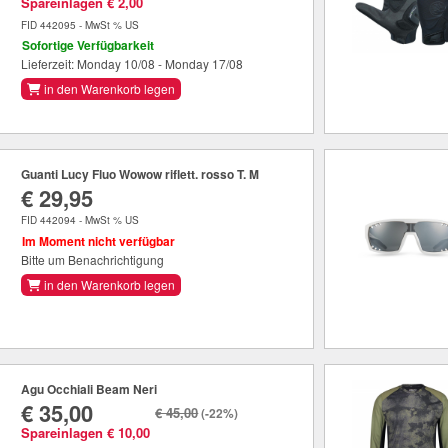
Spareinlagen € 2,00
FID 442095 - MwSt % US
Sofortige Verfügbarkeit
Lieferzeit: Monday 10/08 - Monday 17/08
in den Warenkorb legen
Guanti Lucy Fluo Wowow riflett. rosso T. M
€ 29,95
FID 442094 - MwSt % US
Im Moment nicht verfügbar
Bitte um Benachrichtigung
in den Warenkorb legen
Agu Occhiali Beam Neri
€ 35,00
€ 45,00
(-22%)
Spareinlagen € 10,00