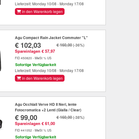
Lieferzeit: Monday 10/08 - Monday 17/08
in den Warenkorb legen
Agu Compact Rain Jacket Commuter "L"
€ 102,03
€ 160,00
(-36%)
Spareinlagen € 57,97
FID 450820 - MwSt % US
Sofortige Verfügbarkeit
Lieferzeit: Monday 10/08 - Monday 17/08
in den Warenkorb legen
Agu Occhiali Verve HD II Neri, lente
Fotocromatica +2 Lenti (Gialla / Clear)
€ 99,00
€ 160,00
(-38%)
Spareinlagen € 61,00
FID 441052 - MwSt % US
Sofortige Verfügbarkeit