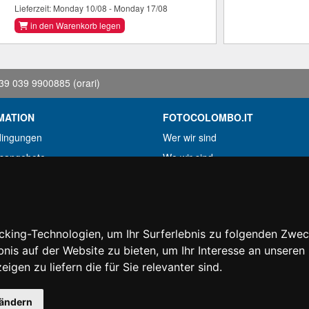
Lieferzeit: Monday 10/08 - Monday 17/08
in den Warenkorb legen
39 039 9900885
(orari)
MATION
FOTOCOLOMBO.IT
dingungen
Wer wir sind
fsangebote
Wo wir sind
kete
Oeffnungszeiten
r gefunden?
Bewertungen auf Trovaprezzi
erung
Bewertungen auf Google
king-Technologien, um Ihr Surferlebnis zu folgenden Zwe
htartikel
bnis auf der Website zu bieten
,
um Ihr Interesse an unsere
igen zu liefern die für Sie relevanter sind
.
© Fotocolombo Srl - Viale Verdi 95 - 23807 Merate (LC) - P. Iva 03298370135 - S
 ändern
 vorbehalten. Eingetragene Warenzeichen und Marken sind Eigentum ihrer jeweili