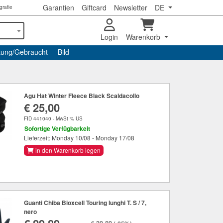
Garantien
Giftcard
Newsletter
DE
grafie
Login
Warenkorb
tung/Gebraucht
Bild
Agu Hat Winter Fleece Black Scaldacollo
€ 25,00
FID 441040 - MwSt % US
Sofortige Verfügbarkeit
Lieferzeit: Monday 10/08 - Monday 17/08
in den Warenkorb legen
Guanti Chiba Bioxcell Touring lunghi T. S / 7,
nero