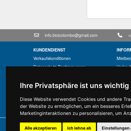
info.bicicolombo@gmail.com
+
KUNDENDIENST
INFOR
Verkaufskonditionen
Mietbe
Datenschutz-Bestimmungen
Verkau
Transport und Lieferzeiten
Sparpa
Garantiebedingungen
Billige
Ihre Privatsphäre ist uns wichtig
Zahlungsbedingungen
Finanzi
Diese Website verwendet Cookies und andere Trac
Ruecktrittsrecht
Gebrauc
der Website zu ermöglichen
,
um ein besseres Erle
MwSt-Bedingungen
Marketinginteraktionen zu personalisieren
,
um Anze
Copyright 
Alle akzeptieren
Ich lehne ab
Einstellungen
Alle Rechte