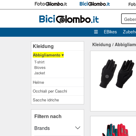
Geben
EBikes
Zubeh
Kleidung
/
Abbigliam
Kleidung
Abbigliamento ▾
T-shirt
Bloves
Jacket
Helme
Occhiali per Caschi
Sacche idriche
Filtern nach
Brands