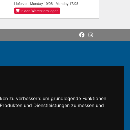
Lieferzeit: Monday 10/08 - Monday 17/08
in den Warenkorb legen
cken zu verbessern:
um grundlegende Funktionen
n Produkten und Dienstleistungen zu messen und
DI: M5UXCR1
gen Inhaber.