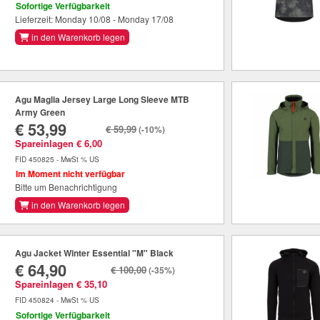
Sofortige Verfügbarkeit
Lieferzeit: Monday 10/08 - Monday 17/08
in den Warenkorb legen
Agu Maglia Jersey Large Long Sleeve MTB
Army Green
€ 53,99
€ 59,99
(-10%)
Spareinlagen € 6,00
FID 450825 - MwSt % US
Im Moment nicht verfügbar
Bitte um Benachrichtigung
in den Warenkorb legen
Agu Jacket Winter Essential "M" Black
€ 64,90
€ 100,00
(-35%)
Spareinlagen € 35,10
FID 450824 - MwSt % US
Sofortige Verfügbarkeit