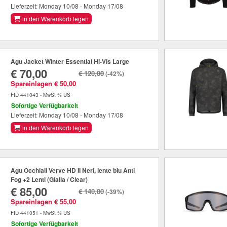
Lieferzeit: Monday 10/08 - Monday 17/08
in den Warenkorb legen
Agu Jacket Winter Essential Hi-Vis Large
€ 70,00
€ 120,00
(-42%)
Spareinlagen € 50,00
FID 441043 - MwSt % US
Sofortige Verfügbarkeit
Lieferzeit: Monday 10/08 - Monday 17/08
in den Warenkorb legen
Agu Occhiali Verve HD II Neri, lente blu Anti
Fog +2 Lenti (Gialla / Clear)
€ 85,00
€ 140,00
(-39%)
Spareinlagen € 55,00
FID 441051 - MwSt % US
Sofortige Verfügbarkeit