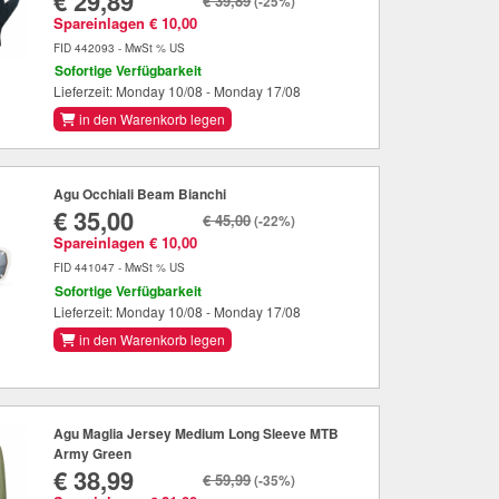
€ 29,89
€ 39,89
(-25%)
Spareinlagen € 10,00
FID 442093 - MwSt % US
Sofortige Verfügbarkeit
Lieferzeit: Monday 10/08 - Monday 17/08
in den Warenkorb legen
Agu Occhiali Beam Bianchi
€ 35,00
€ 45,00
(-22%)
Spareinlagen € 10,00
FID 441047 - MwSt % US
Sofortige Verfügbarkeit
Lieferzeit: Monday 10/08 - Monday 17/08
in den Warenkorb legen
Agu Maglia Jersey Medium Long Sleeve MTB
Army Green
€ 38,99
€ 59,99
(-35%)