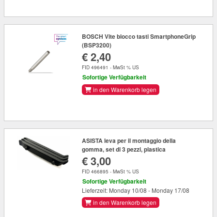
BOSCH Vite blocco tasti SmartphoneGrip
(BSP3200)
€ 2,40
FID 496491 - MwSt % US
Sofortige Verfügbarkeit
in den Warenkorb legen
ASISTA leva per il montaggio della
gomma, set di 3 pezzi, plastica
€ 3,00
FID 466895 - MwSt % US
Sofortige Verfügbarkeit
Lieferzeit: Monday 10/08 - Monday 17/08
in den Warenkorb legen