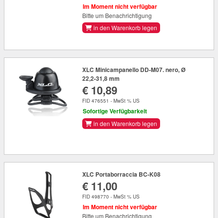
Im Moment nicht verfügbar
Bitte um Benachrichtigung
in den Warenkorb legen
XLC Minicampanello DD-M07. nero, Ø
22,2-31,8 mm
€ 10,89
FID 476551 - MwSt % US
Sofortige Verfügbarkeit
in den Warenkorb legen
XLC Portaborraccia BC-K08
€ 11,00
FID 498770 - MwSt % US
Im Moment nicht verfügbar
Bitte um Benachrichtigung