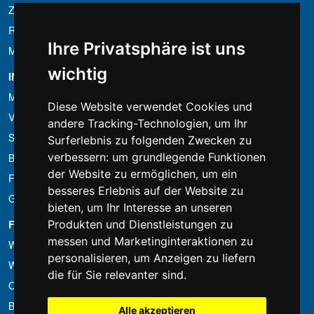
Zahlungsbedingungen
Ruecktrittsrecht
Ihre Privatsphäre ist uns
MwSt-Bedingungen
wichtig
INFORMATION
Mietbedingungen
Diese Website verwendet Cookies und
Verkaufsangebote
andere Tracking-Technologien, um Ihr
Sparpakete
Surferlebnis zu folgenden Zwecken zu
verbessern:
um grundlegende Funktionen
Billiger gefunden?
der Website zu ermöglichen
,
um ein
Finanzierung
besseres Erlebnis auf der Website zu
Gebrauchtartikel
bieten
,
um Ihr Interesse an unseren
Produkten und Dienstleistungen zu
FOTOCOLOMBO.IT
messen und Marketinginteraktionen zu
Wer wir sind
personalisieren
,
um Anzeigen zu liefern
Wo wir sind
die für Sie relevanter sind
.
Oeffnungszeiten
Bewertungen auf Trovaprezzi
Alle akzeptieren