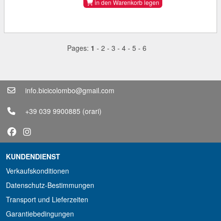
in den Warenkorb legen
Pages:
1
-
2
-
3
-
4
-
5
-
6
info.bicicolombo@gmail.com
+39 039 9900885
(orari)
KUNDENDIENST
Verkaufskonditionen
Datenschutz-Bestimmungen
Transport und Lieferzeiten
Garantiebedingungen