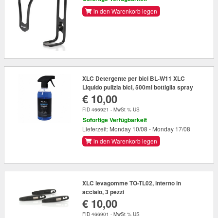
in den Warenkorb legen
XLC Detergente per bici BL-W11 XLC
Liquido pulizia bici, 500ml bottiglia spray
€ 10,00
FID 466921 - MwSt % US
Sofortige Verfügbarkeit
Lieferzeit: Monday 10/08 - Monday 17/08
in den Warenkorb legen
XLC levagomme TO-TL02, interno in
acciaio, 3 pezzi
€ 10,00
FID 466901 - MwSt % US