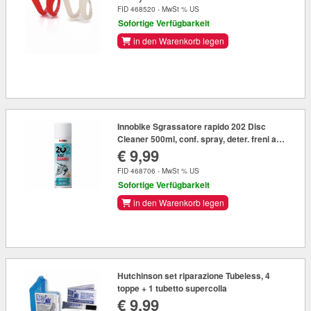
FID 468520 - MwSt % US
Sofortige Verfügbarkeit
in den Warenkorb legen
Innobike Sgrassatore rapido 202 Disc
Cleaner 500ml, conf. spray, deter. freni a
€ 9,99
disco
FID 468706 - MwSt % US
Sofortige Verfügbarkeit
in den Warenkorb legen
Hutchinson set riparazione Tubeless, 4
toppe + 1 tubetto supercolla
€ 9,99