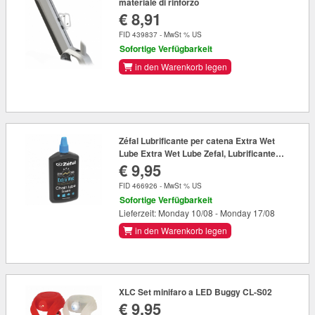
materiale di rinforzo
€ 8,91
FID 439837 - MwSt % US
Sofortige Verfügbarkeit
in den Warenkorb legen
Zéfal Lubrificante per catena Extra Wet
Lube Extra Wet Lube Zefal, Lubrificante
€ 9,95
premium 125ml bottiglia
FID 466926 - MwSt % US
Sofortige Verfügbarkeit
Lieferzeit: Monday 10/08 - Monday 17/08
in den Warenkorb legen
XLC Set minifaro a LED Buggy CL-S02
€ 9,95