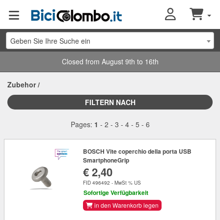
Geben Sie Ihre Suche ein
Closed from August 9th to 16th
Zubehor
/
FILTERN NACH
Pages:
1
-
2
-
3
-
4
-
5
-
6
BOSCH Vite coperchio della porta USB
SmartphoneGrip
€ 2,40
FID 496492 - MwSt % US
Sofortige Verfügbarkeit
in den Warenkorb legen