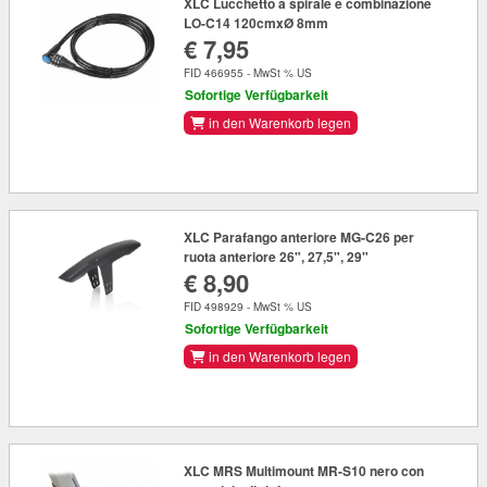
XLC Lucchetto a spirale e combinazione
LO-C14 120cmxØ 8mm
€ 7,95
FID 466955 - MwSt % US
Sofortige Verfügbarkeit
in den Warenkorb legen
XLC Parafango anteriore MG-C26 per
ruota anteriore 26", 27,5", 29"
€ 8,90
FID 498929 - MwSt % US
Sofortige Verfügbarkeit
in den Warenkorb legen
XLC MRS Multimount MR-S10 nero con