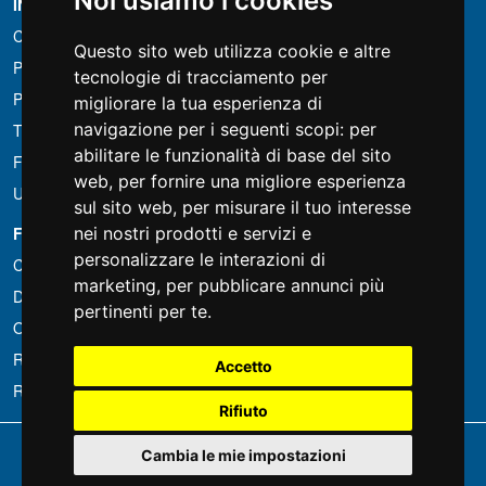
Noi usiamo i cookies
INFORMAZIONI
Condizioni di noleggio
Questo sito web utilizza cookie e altre
Preventivi
tecnologie di tracciamento per
Pacchetti risparmio
migliorare la tua esperienza di
navigazione per i seguenti scopi:
per
Trovato a meno?
abilitare le funzionalità di base del sito
Finanziamento
web
,
per fornire una migliore esperienza
Usato
sul sito web
,
per misurare il tuo interesse
nei nostri prodotti e servizi e
FOTOCOLOMBO.IT
personalizzare le interazioni di
Chi siamo
marketing
,
per pubblicare annunci più
Dove siamo
pertinenti per te
.
Orari di negozio
Recensioni su Trovaprezzi
Accetto
Recensioni su Google
Rifiuto
Copyright © Fotocolombo Srl - Viale Verdi 95 - 23807 Merate (LC) - P. Iva
Cambia le mie impostazioni
03298370135 - SDI: M5UXCR1
Tutti i diritti riservati. Marchi registrati e segni distintivi sono di proprietà dei