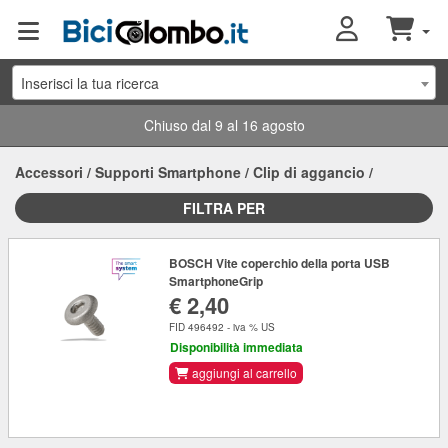
Inserisci la tua ricerca
Chiuso dal 9 al 16 agosto
Accessori
/
Supporti Smartphone
/
Clip di aggancio
/
FILTRA PER
BOSCH Vite coperchio della porta USB
SmartphoneGrip
€ 2,40
FID 496492 - iva % US
Disponibilità immediata
aggiungi al carrello