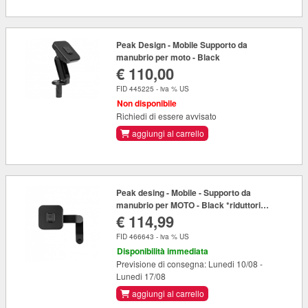
Peak Design - Mobile Supporto da
manubrio per moto - Black
€ 110,00
FID 445225 - iva % US
Non disponibile
Richiedi di essere avvisato
aggiungi al carrello
Peak desing - Mobile - Supporto da
manubrio per MOTO - Black *riduttori
€ 114,99
diametro all'interno / con Antivibrazione
FID 466643 - iva % US
Disponibilità immediata
Previsione di consegna: Lunedi 10/08 -
Lunedi 17/08
aggiungi al carrello