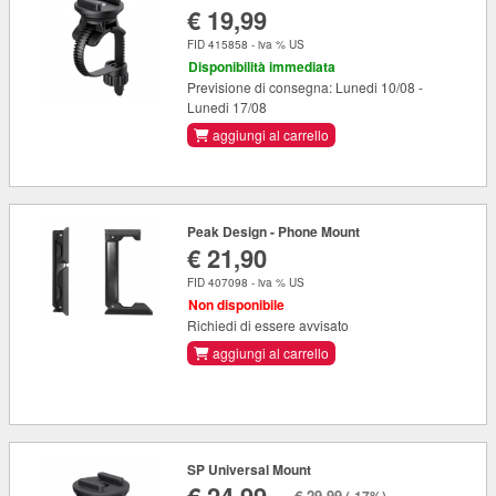
€ 19,99
FID 415858 - iva % US
Disponibilità immediata
Previsione di consegna: Lunedi 10/08 -
Lunedi 17/08
aggiungi al carrello
Peak Design - Phone Mount
€ 21,90
FID 407098 - iva % US
Non disponibile
Richiedi di essere avvisato
aggiungi al carrello
SP Universal Mount
€ 29,99