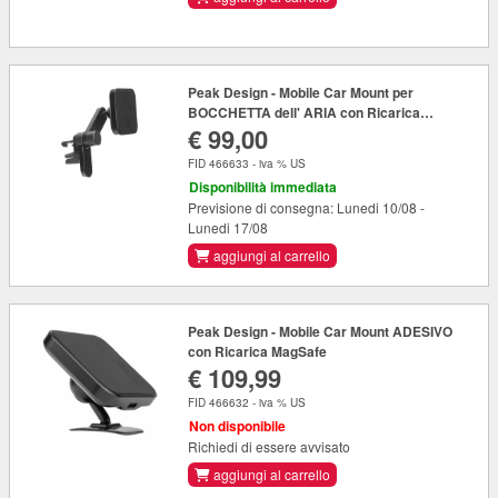
Peak Design - Mobile Car Mount per
BOCCHETTA dell' ARIA con Ricarica
€ 99,00
Wirless MagSafe
FID 466633 - iva % US
Disponibilità immediata
Previsione di consegna: Lunedi 10/08 -
Lunedi 17/08
aggiungi al carrello
Peak Design - Mobile Car Mount ADESIVO
con Ricarica MagSafe
€ 109,99
FID 466632 - iva % US
Non disponibile
Richiedi di essere avvisato
aggiungi al carrello