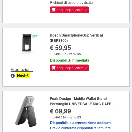
Richiedi di essere avvisato
aggiungi al carrello
Bosch SmartphoneGrip Vertical
(BSP3300)
€ 59,95
FID 498627 - iva % US
Disponibilità immediata
aggiungi al carrello
Promozioni:
Novità
Peak Design - Mobile Wallet Stand -
Portafoglio UNIVERSALE MAG SAFE
€ 69,99
Charcoal
FID 466634 - iva % US
Disponibile su prenotazione dedicata
Previo conferma disponibilità fornitore